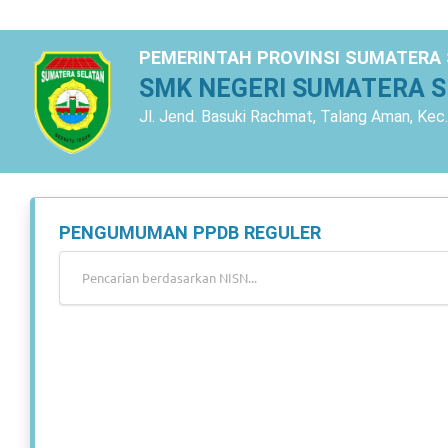
PEMERINTAH PROVINSI SUMATERA
SMK NEGERI SUMATERA 
Jl. Jend. Basuki Rachmat, Talang Aman, Ke
PENGUMUMAN PPDB REGULER